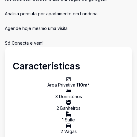
Analisa permuta por apartamento em Londrina.
Agende hoje mesmo uma visita.
Só Conecta e vem!
Características
Área Privativa
110
m²
3
Dormitório
s
2
Banheiro
s
1
Suíte
2
Vaga
s