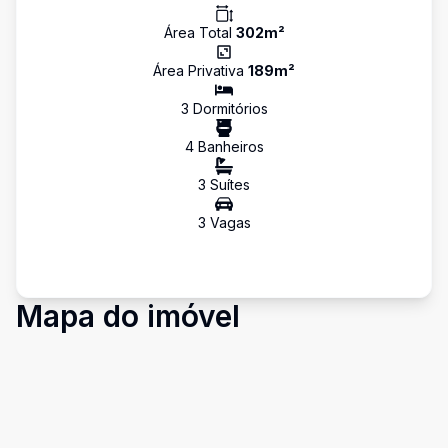
Área Total
302
m²
Área Privativa
189
m²
3
Dormitório
s
4
Banheiro
s
3
Suíte
s
3
Vaga
s
Mapa do imóvel