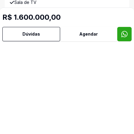
Sala de TV
R$ 1.600.000,00
Terraço
Banheiro de Empregada
Dúvidas
Agendar
Video do imóvel
Imóveis semelhantes
Confira imóveis semelhantes
Cód:
3560
Comparar
Có