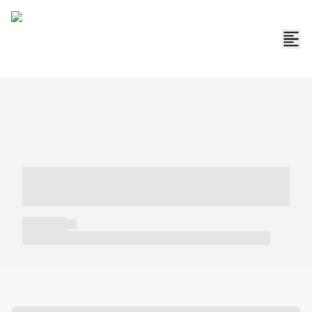
----- ----- -- ------ ---- ---- -- ----- -----
----- --- ------
----- -----
----- ----- -- ------ ---- ---- -- ----- ----- ----- --- ------