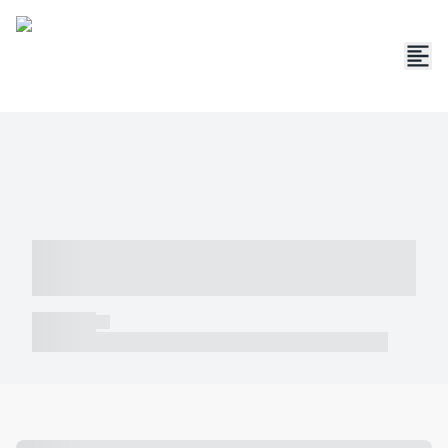
----- ----- -- ------ ---- ---- -- ----- -----
----- --- ------
----- -----
----- ----- -- ------ ---- ---- -- ----- ----- ----- --- ------