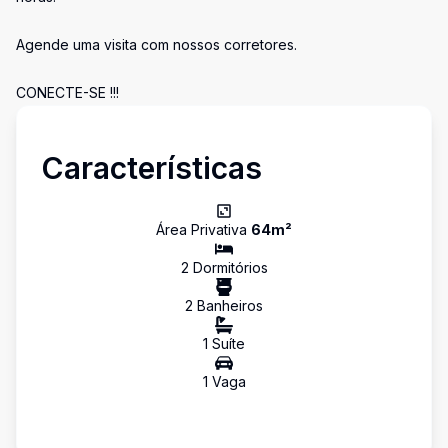
Agende uma visita com nossos corretores.
CONECTE-SE !!!
Características
Área Privativa
64
m²
2
Dormitório
s
2
Banheiro
s
1
Suíte
1
Vaga