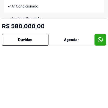
Ar Condicionado
Armários Embutidos
R$ 580.000,00
Banheiro Social
Dúvidas
Agendar
Cozinha Planejada
Espera para Split
Sacada com Churrasqueira
Video do imóvel
Corretor