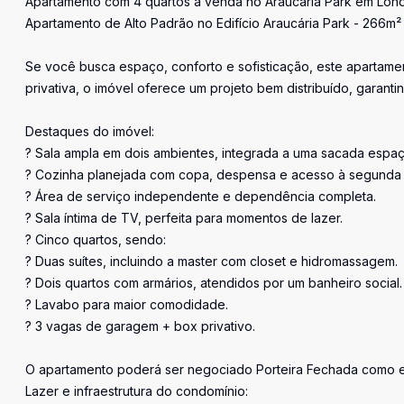
Apartamento com 4 quartos a venda no Araucária Park em Lond
Apartamento de Alto Padrão no Edifício Araucária Park - 266m² 
Se você busca espaço, conforto e sofisticação, este apartamen
privativa, o imóvel oferece um projeto bem distribuído, garanti
Destaques do imóvel:
? Sala ampla em dois ambientes, integrada a uma sacada espaç
? Cozinha planejada com copa, despensa e acesso à segunda 
? Área de serviço independente e dependência completa.
? Sala íntima de TV, perfeita para momentos de lazer.
? Cinco quartos, sendo:
? Duas suítes, incluindo a master com closet e hidromassagem.
? Dois quartos com armários, atendidos por um banheiro social.
? Lavabo para maior comodidade.
? 3 vagas de garagem + box privativo.
O apartamento poderá ser negociado Porteira Fechada como es
Lazer e infraestrutura do condomínio: