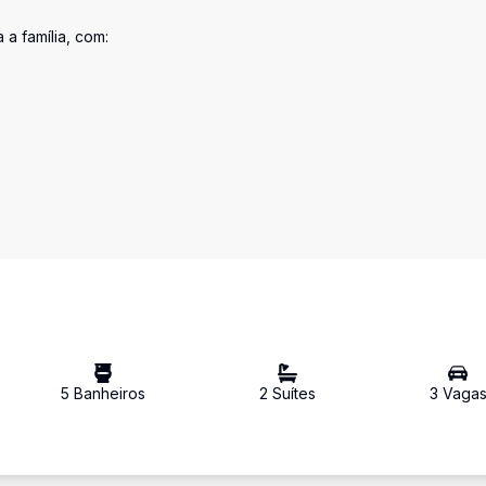
a família, com:
5
Banheiro
s
2
Suíte
s
3
Vaga