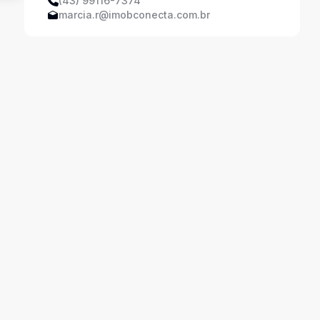
(43) 99116-7374
marcia.r@imobconecta.com.br