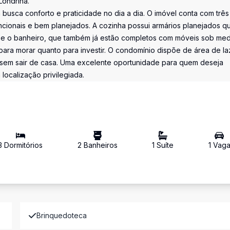
Londrina.
busca conforto e praticidade no dia a dia. O imóvel conta com três
cionais e bem planejados. A cozinha possui armários planejados q
ia e o banheiro, que também já estão completos com móveis sob med
ara morar quanto para investir. O condomínio dispõe de área de la
sem sair de casa. Uma excelente oportunidade para quem deseja
ocalização privilegiada.
3
Dormitório
s
2
Banheiro
s
1
Suíte
1
Vag
Brinquedoteca