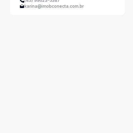
(43) 99623-5387
karina@imobconecta.com.br