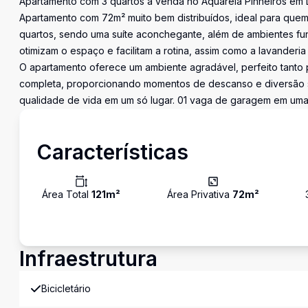
Apartamento com 3 quartos a venda no Aquarela Pinheiros em 
Apartamento com 72m² muito bem distribuídos, ideal para quem 
quartos, sendo uma suíte aconchegante, além de ambientes fun
otimizam o espaço e facilitam a rotina, assim como a lavander
O apartamento oferece um ambiente agradável, perfeito tanto p
completa, proporcionando momentos de descanso e diversão 
qualidade de vida em um só lugar. 01 vaga de garagem em uma l
Características
Área Total
121
m²
Área Privativa
72
m²
Infraestrutura
Bicicletário