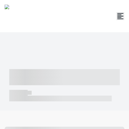
----- ----- -- ------ ---- ---- -- ----- -----
----- --- ------
----- -----
----- ----- -- ------ ---- ---- -- ----- ----- ----- --- ------