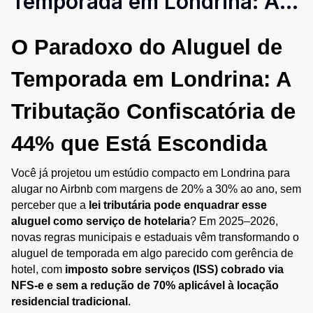
Temporada em Londrina: A
Tributação Confiscatória de
O Paradoxo do Aluguel de 
44% que Está Escondida
Temporada em Londrina: A 
Tributação Confiscatória de 
44% que Está Escondida
Você já projetou um estúdio compacto em Londrina para 
alugar no Airbnb com margens de 20% a 30% ao ano, sem 
perceber que a 
lei tributária pode enquadrar esse 
aluguel como serviço de hotelaria
? Em 2025–2026, 
novas regras municipais e estaduais vêm transformando o 
aluguel de temporada em algo parecido com gerência de 
hotel, com 
imposto sobre serviços (ISS) cobrado via 
NFS-e e sem a redução de 70% aplicável à locação 
residencial tradicional
.