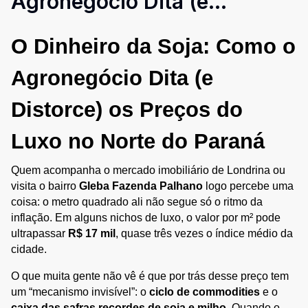
Agronegócio Dita (e
Distorce) os Preços do Luxo
O Dinheiro da Soja: Como o 
no Norte do Paraná
Agronegócio Dita (e 
Distorce) os Preços do 
Luxo no Norte do Paraná
Quem acompanha o mercado imobiliário de Londrina ou 
visita o bairro 
Gleba Fazenda Palhano
 logo percebe uma 
coisa: o metro quadrado ali não segue só o ritmo da 
inflação. Em alguns nichos de luxo, o valor por m² pode 
ultrapassar 
R$ 17 mil
, quase três vezes o índice médio da 
cidade.
O que muita gente não vê é que por trás desse preço tem 
um “mecanismo invisível”: o 
ciclo de commodities
 e o 
caixa das safras recordes de soja e milho
. Quando o 