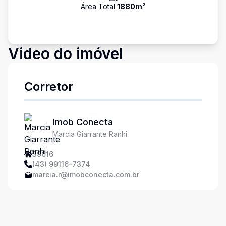
Área Total
1880
m²
Video do imóvel
Corretor
Imob Conecta
Marcia Giarrante Ranhi
39616
(43) 99116-7374
marcia.r@imobconecta.com.br