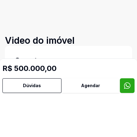
Video do imóvel
Corretor
R$ 500.000,00
Imob Conecta
Dúvidas
Agendar
Rena Maria de Souza
45292
(43) 98802-6960
rena@imobconecta.com.br