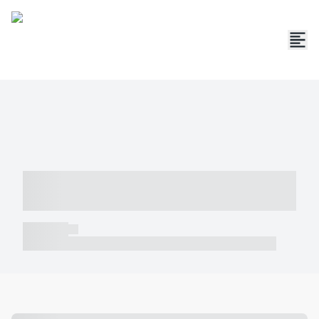
----- ----- -- ------ ---- ---- -- ----- -----
----- --- ------
----- -----
----- ----- -- ------ ---- ---- -- ----- ----- ----- --- ------