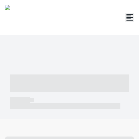
----- ----- -- ------ ---- ---- -- ----- -----
----- --- ------
----- -----
----- ----- -- ------ ---- ---- -- ----- ----- ----- --- ------