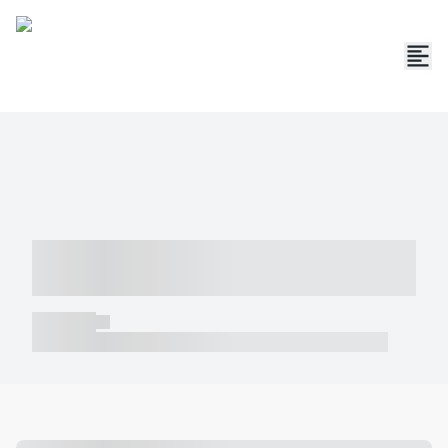
----- ----- -- ------ ---- ---- -- ----- -----
----- --- ------
----- -----
----- ----- -- ------ ---- ---- -- ----- ----- ----- --- ------