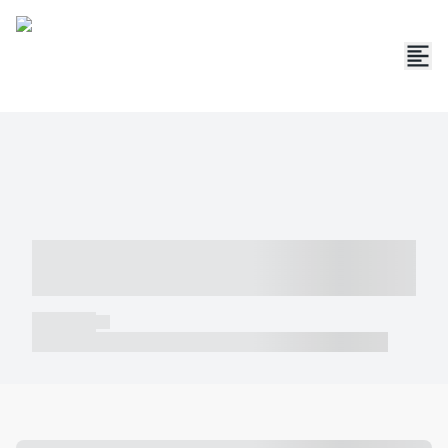
----- ----- -- ------ ---- ---- -- ----- -----
----- --- ------
----- -----
----- ----- -- ------ ---- ---- -- ----- ----- ----- --- ------