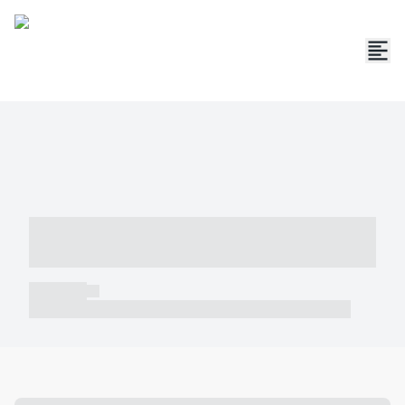
----- ----- -- ------ ---- ---- -- ----- -----
----- --- ------
----- -----
----- ----- -- ------ ---- ---- -- ----- ----- ----- --- ------