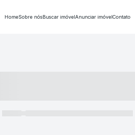
Home
Sobre nós
Buscar imóvel
Anunciar imóvel
Contato
----- ---- ---- -- ----
----- -----
----- ----- -- ------ ---- ---- -- ----- ----- ----- --- ------