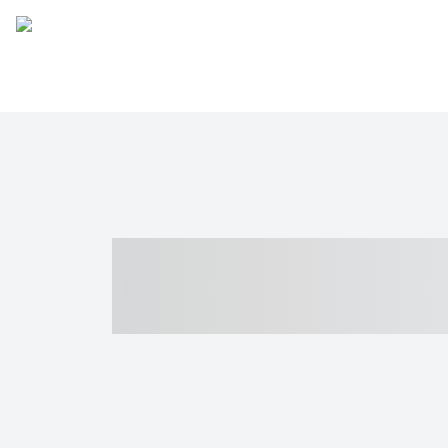
----- ----- -- -
- ------