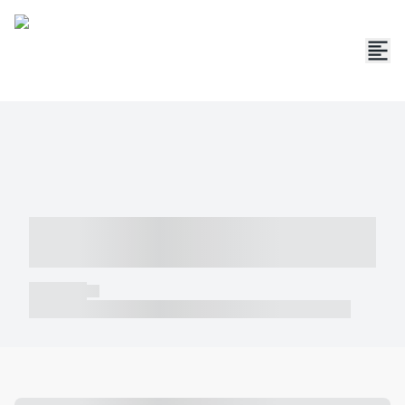
----- ----- -- ------ ---- ---- -- ----- -----
----- --- ------
----- -----
----- ----- -- ------ ---- ---- -- ----- ----- ----- --- ------