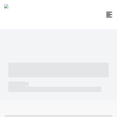
----- ----- -- ------ ---- ---- -- ----- -----
----- --- ------
----- -----
----- ----- -- ------ ---- ---- -- ----- ----- ----- --- ------