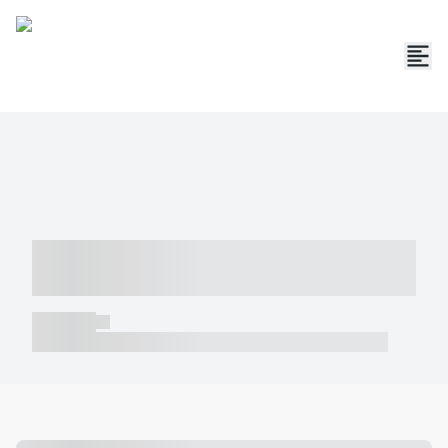
----- ----- -- ------ ---- ---- -- ----- -----
----- --- ------
----- -----
----- ----- -- ------ ---- ---- -- ----- ----- ----- --- ------