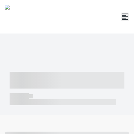
----- ----- -- ------ ---- ---- -- ----- -----
----- --- ------
----- -----
----- ----- -- ------ ---- ---- -- ----- ----- ----- --- ------