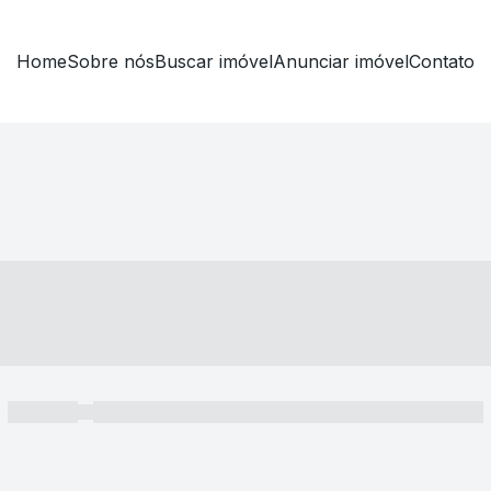
Home
Sobre nós
Buscar imóvel
Anunciar imóvel
Contato
----- ---- ---- -- ----
----- -----
----- ----- -- ------ ---- ---- -- ----- ----- ----- --- ------