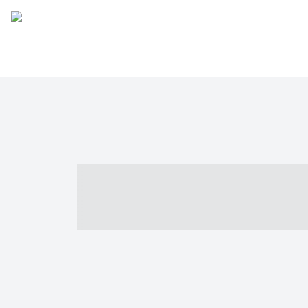
----- ----- -- -
- ------