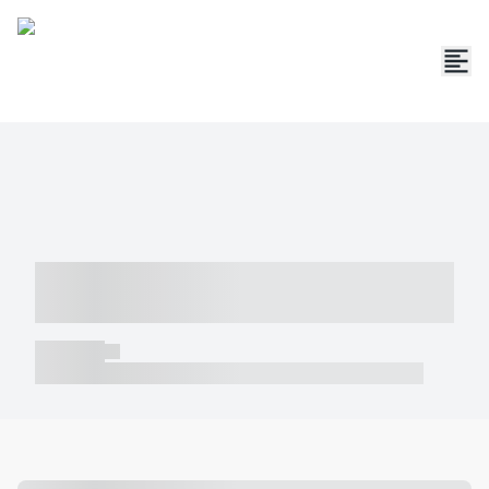
----- ----- -- ------ ---- ---- -- ----- -----
----- --- ------
----- -----
----- ----- -- ------ ---- ---- -- ----- ----- ----- --- ------