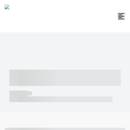
----- ----- -- ------ ---- ---- -- ----- -----
----- --- ------
----- -----
----- ----- -- ------ ---- ---- -- ----- ----- ----- --- ------