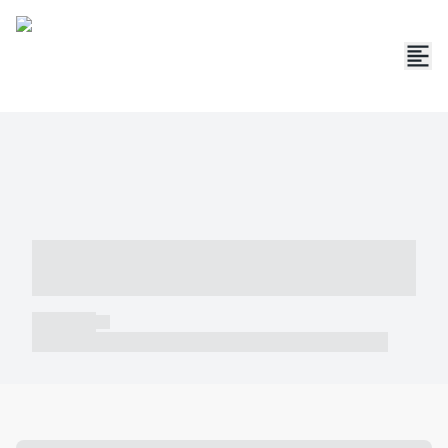
----- ----- -- ------ ---- ---- -- ----- -----
----- --- ------
----- -----
----- ----- -- ------ ---- ---- -- ----- ----- ----- --- ------