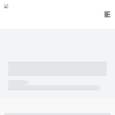
----- ----- -- ------ ---- ---- -- ----- -----
----- --- ------
----- -----
----- ----- -- ------ ---- ---- -- ----- ----- ----- --- ------