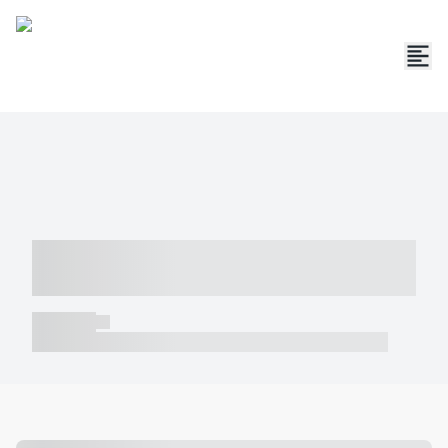
----- ----- -- ------ ---- ---- -- ----- -----
----- --- ------
----- -----
----- ----- -- ------ ---- ---- -- ----- ----- ----- --- ------