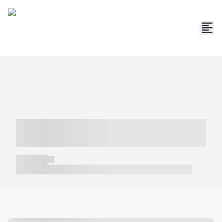
----- ----- -- ------ ---- ---- -- ----- -----
----- --- ------
----- -----
----- ----- -- ------ ---- ---- -- ----- ----- ----- --- ------