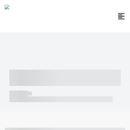
----- ----- -- ------ ---- ---- -- ----- -----
----- --- ------
----- -----
----- ----- -- ------ ---- ---- -- ----- ----- ----- --- ------