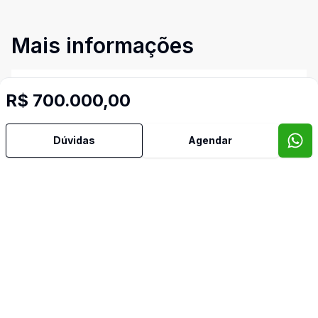
Mais informações
Área de Serviço
R$ 700.000,00
Banheiro Social
Dúvidas
Agendar
Churrasqueira
Copa Cozinha
Piscina
Video do imóvel
Corretor