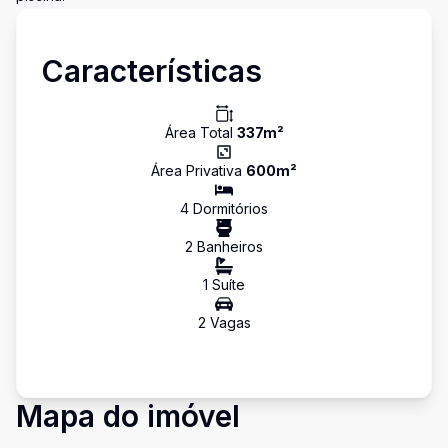
Características
Área Total
337
m²
Área Privativa
600
m²
4
Dormitório
s
2
Banheiro
s
1
Suíte
2
Vaga
s
Mapa do imóvel