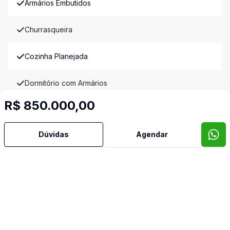
Armários Embutidos
Churrasqueira
Cozinha Planejada
Dormitório com Armários
R$ 850.000,00
Piscina
Dúvidas
Agendar
Quintal
Sacada
Sala de Jantar
Suíte Master