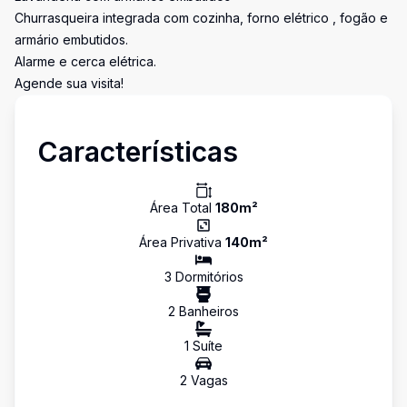
Churrasqueira integrada com cozinha, forno elétrico , fogão e
armário embutidos.
Alarme e cerca elétrica.
Agende sua visita!
Características
Área Total
180
m²
Área Privativa
140
m²
3
Dormitório
s
2
Banheiro
s
1
Suíte
2
Vaga
s