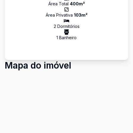
Área Total
400
m²
Área Privativa
103
m²
2
Dormitório
s
1
Banheiro
Mapa do imóvel