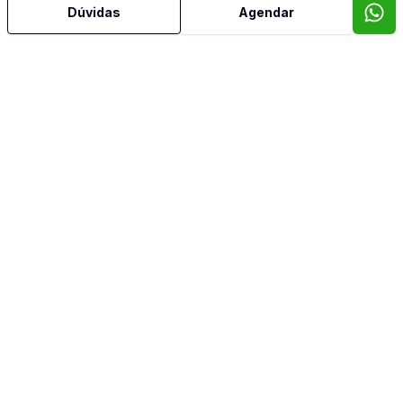
Dúvidas
Agendar
Imob Conecta
Jaqueline Cristina Ronqui Alves
F29.859
(43) 99690-8714
(43) 98485-5989
jaqueline@imobconecta.com.br
Conectando pessoas com os seus desejos de comprar ou