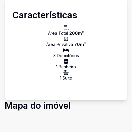
Características
Área Total
200
m²
Área Privativa
70
m²
3
Dormitório
s
1
Banheiro
1
Suíte
Mapa do imóvel