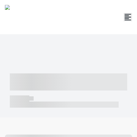
----- ----- -- ------ ---- ---- -- ----- -----
----- --- ------
----- -----
----- ----- -- ------ ---- ---- -- ----- ----- ----- --- ------