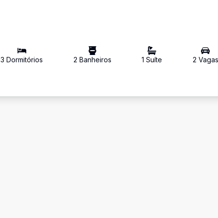
3
Dormitório
s
2
Banheiro
s
1
Suíte
2
Vaga