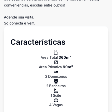
conveniências, escolas entre outros!
Agende sua visita.
Só conecta e vem.
Características
Área Total
360
m²
Área Privativa
99
m²
2
Dormitório
s
2
Banheiro
s
1
Suíte
4
Vaga
s