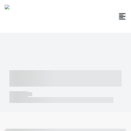
----- ----- -- ------ ---- ---- -- ----- -----
----- --- ------
----- -----
----- ----- -- ------ ---- ---- -- ----- ----- ----- --- ------