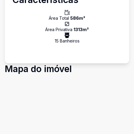
Área Total
586
m²
Área Privativa
1313
m²
15
Banheiro
s
Mapa do imóvel