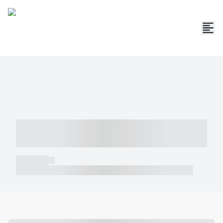
----- ----- -- ------ ---- ---- -- ----- -----
----- --- ------
----- -----
----- ----- -- ------ ---- ---- -- ----- ----- ----- --- ------