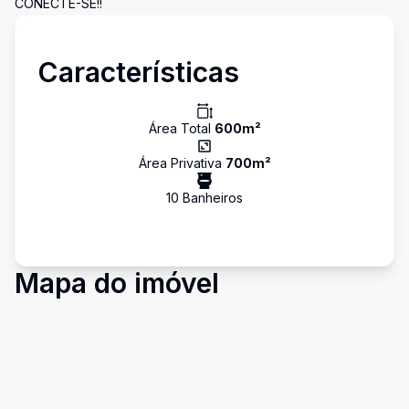
CONECTE-SE!!
Características
Área Total
600
m²
Área Privativa
700
m²
10
Banheiro
s
Mapa do imóvel