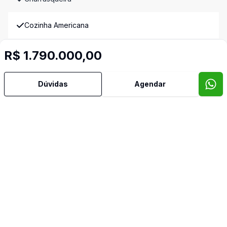
Cozinha Americana
Cozinha Planejada
R$ 1.790.000,00
Dormitório com Armários
Dúvidas
Agendar
Hidromassagem
Lavabo
Piscina
Quintal
Sala de Jantar