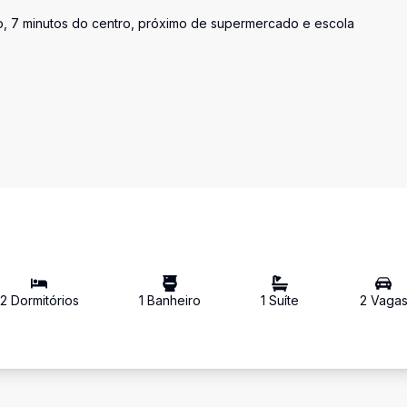
o, 7 minutos do centro, próximo de supermercado e escola
2
Dormitório
s
1
Banheiro
1
Suíte
2
Vaga