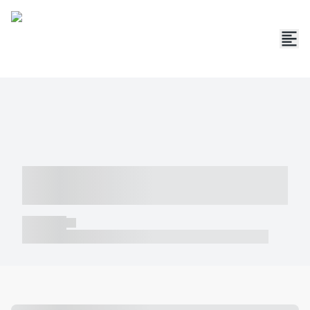
----- ----- -- ------ ---- ---- -- ----- -----
----- --- ------
----- -----
----- ----- -- ------ ---- ---- -- ----- ----- ----- --- ------