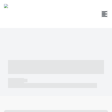
----- ----- -- ------ ---- ---- -- ----- -----
----- --- ------
----- -----
----- ----- -- ------ ---- ---- -- ----- ----- ----- --- ------