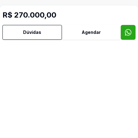
R$ 270.000,00
Video do imóvel
Dúvidas
Agendar
Corretor
Imob Conecta
Arthur Felipe de Souza Rodrigues
28522
(43) 99167-4100
arthur@imobconecta.com.br