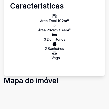
Características
Área Total
102
m²
Área Privativa
74
m²
3
Dormitório
s
2
Banheiro
s
1
Vaga
Mapa do imóvel