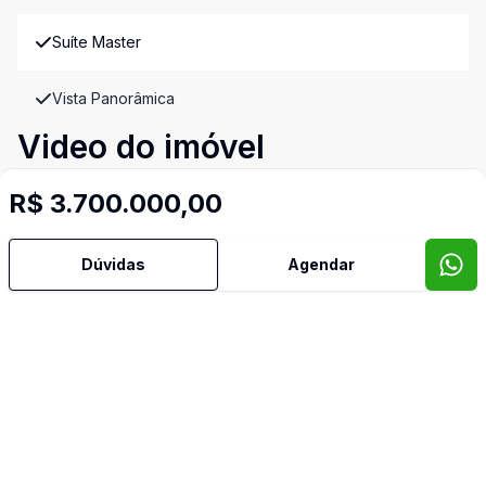
Suíte Master
Vista Panorâmica
Video do imóvel
Imóveis semelhantes
R$ 3.700.000,00
Confira imóveis semelhantes
Dúvidas
Agendar
Cód:
11080
Comparar
Có