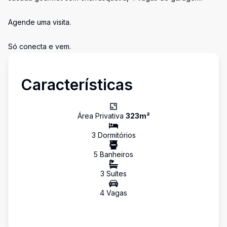
Agende uma visita.
Só conecta e vem.
Características
Área Privativa
323
m²
3
Dormitório
s
5
Banheiro
s
3
Suíte
s
4
Vaga
s