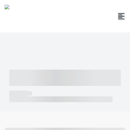
----- ----- -- ------ ---- ---- -- ----- -----
----- --- ------
----- -----
----- ----- -- ------ ---- ---- -- ----- ----- ----- --- ------