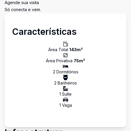
Agende sua visita
Só conecta e vem.
Características
Área Total
143
m²
Área Privativa
75
m²
2
Dormitório
s
2
Banheiro
s
1
Suíte
1
Vaga