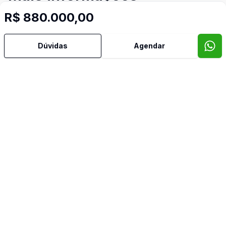
R$ 880.000,00
Ar Condicionado
Dúvidas
Agendar
Banheiro Social
Churrasqueira
Cozinha
Espera para Split
Sacada com Churrasqueira
Sala de Jantar
Sala de TV